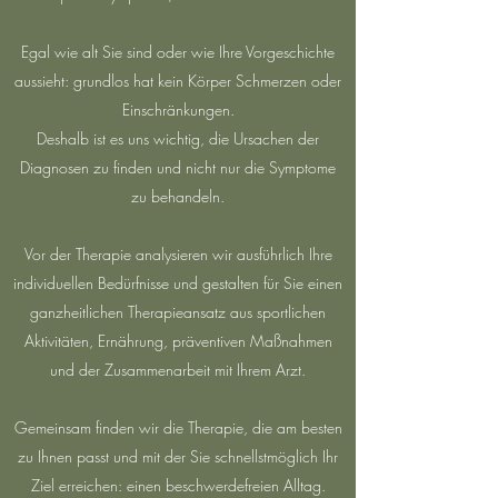
Egal wie alt Sie sind oder wie Ihre Vorgeschichte
aussieht: grundlos hat kein Körper Schmerzen oder
Einschränkungen.
Deshalb ist es uns wichtig, die Ursachen der
Diagnosen zu finden und nicht nur die Symptome
zu behandeln.
Vor der Therapie analysieren wir ausführlich Ihre
individuellen Bedürfnisse und gestalten für Sie einen
ganzheitlichen Therapieansatz aus sportlichen
Aktivitäten, Ernährung, präventiven Maßnahmen
und der Zusammenarbeit mit Ihrem Arzt.
Gemeinsam finden wir die Therapie, die am besten
zu Ihnen passt und mit der Sie schnellstmöglich Ihr
Ziel erreichen: einen beschwerdefreien Alltag.