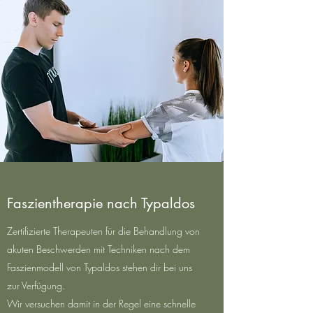
Faszientherapie nach Typaldos
Zertifizierte Therapeuten für die Behandlung von
akuten Beschwerden mit Techniken nach dem
Faszienmodell von Typaldos stehen dir bei uns
zur Verfügung.
Wir versuchen damit in der Regel eine schnelle